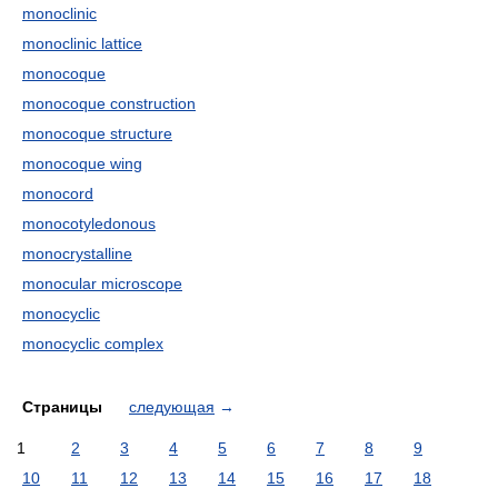
monoclinic
monoclinic lattice
monocoque
monocoque construction
monocoque structure
monocoque wing
monocord
monocotyledonous
monocrystalline
monocular microscope
monocyclic
monocyclic complex
Страницы
следующая
→
1
2
3
4
5
6
7
8
9
10
11
12
13
14
15
16
17
18